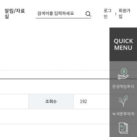
로그
회원가
알림/자료
실
인
입
QUICK
MENU
환경책임투자
조회수
192
녹색분류체계