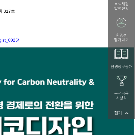
녹색채권
발행현황
환경성
평가 체계
환경정보공개
녹색금융
시상식
접기