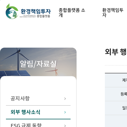
본문 바로가기
종합플랫폼 소
환경책임투
개
자
외부 
알림/자료실
제
등
공지사항
일
외부 행사소식
ESG 규제 동향