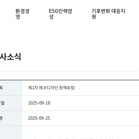
환경경
ESG인력양
기후변화 대응지
영
성
원
행사소식
목
제1차 에코디자인 정책포럼
록일
2025-09-18
정
2025-09-25