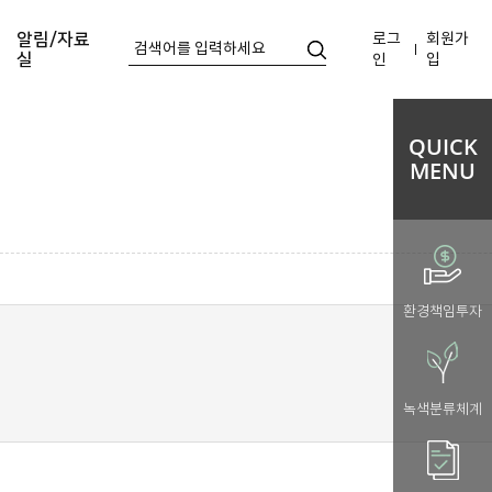
로그
회원가
알림/자료
실
인
입
QUICK
MENU
환경책임투자
녹색분류체계