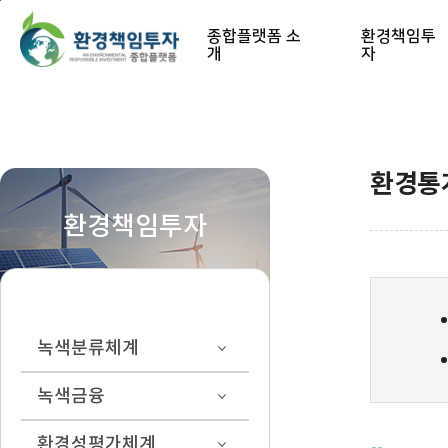
본문 바로가기
종합플랫폼 소
환경책임투
개
자
환경통
환경책임투자
녹색분류체계
녹색금융
환경성평가체계