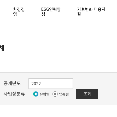
환경경
ESG인력양
기후변화 대응지
영
성
원
계
공개년도
사업장분류
조회
유형별
업종별