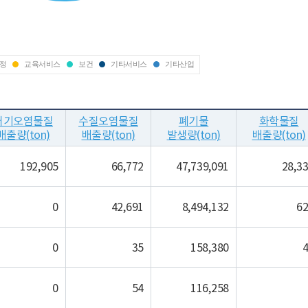
정
교육서비스
보건
기타서비스
기타산업
대기오염물질
수질오염물질
폐기물
화학물질
배출량(ton)
배출량(ton)
발생량(ton)
배출량(ton)
192,905
66,772
47,739,091
28,3
0
42,691
8,494,132
6
0
35
158,380
0
54
116,258