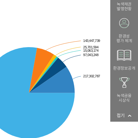
녹색채권
발행현황
환경성
평가 체계
환경정보공개
녹색금융
시상식
접기