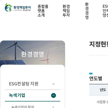
본문 바로가기
환
종합플
환경
ES
경
랫폼
책임
인
경
소개
투자
양
영
지정현
환경경영
연도별
ESG컨설팅 지원
년도
녹색기업
사업장 
녹색기업의 정의