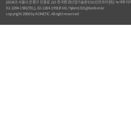
(03367) 서울시 은평구 진흥로 215 한국환경산업기술원 ESG인프라지원단 녹색투
02-2284-1981(TEL), 02-2284-1991(FAX) / hjkim1021@keiti.re.kr
copyright 2000 by KONETIC. All right reserved