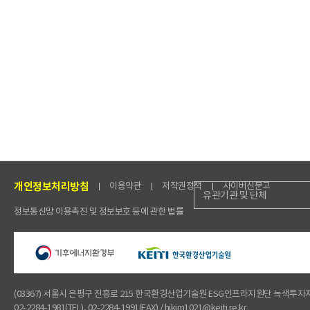
개인정보처리방침
이용약관
저작권정책
사이버신문고
유관기관 및 단체
정보통신망 이용촉진 및 정보보호 등에 관한 법률
(03367) 서울시 은평구 진흥로 215 한국환경산업기술원 ESG인프라지원단 녹색투
02-2284-1981(TEL), 02-2284-1991(FAX) / hjkim1021@keiti.re.kr