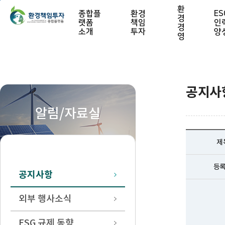
본문 바로가기
환
종합플
환경
ES
경
랫폼
책임
인
경
소개
투자
양
영
공지사
알림/자료실
제
등
공지사항
외부 행사소식
ESG 규제 동향