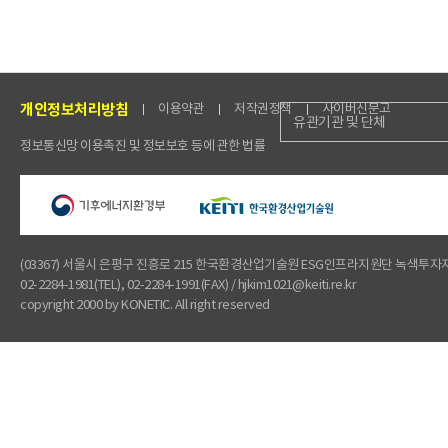
개인정보처리방침
이용약관
저작권정책
사이버신문고
유관기관 및 단체
정보통신망 이용촉진 및 정보보호 등에 관한 법률
(03367) 서울시 은평구 진흥로 215 한국환경산업기술원 ESG인프라지원단 녹색투
02-2284-1981(TEL), 02-2284-1991(FAX) / hjkim1021@keiti.re.kr
copyright 2000 by KONETIC. All right reserved