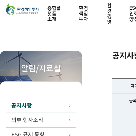
본문 바로가기
환
종합플
환경
ES
경
랫폼
책임
인
경
소개
투자
양
영
공지사
알림/자료실
제
등
공지사항
외부 행사소식
ESG 규제 동향