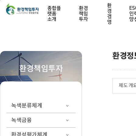
본문 바로가기
환
종합플
환경
ES
경
랫폼
책임
인
경
소개
투자
양
영
환경정
환경책임투자
제도 개
녹색분류체계
녹색금융
환경성평가체계