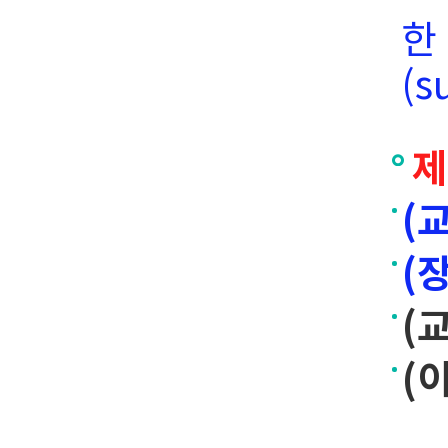
한
(s
제
(
(
(
(