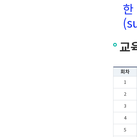
한
(s
교
회차
1
2
3
4
5