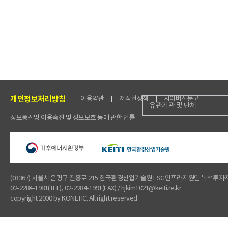
개인정보처리방침
이용약관
저작권정책
사이버신문고
유관기관 및 단체
정보통신망 이용촉진 및 정보보호 등에 관한 법률
(03367) 서울시 은평구 진흥로 215 한국환경산업기술원 ESG인프라지원단 녹색투
02-2284-1981(TEL), 02-2284-1991(FAX) / hjkim1021@keiti.re.kr
copyright 2000 by KONETIC. All right reserved