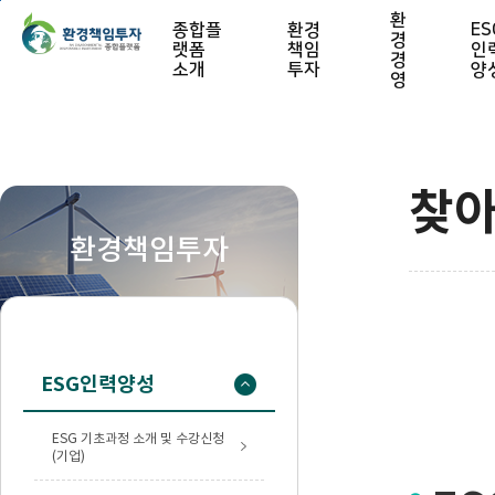
본문 바로가기
환
종합플
환경
ES
경
랫폼
책임
인
경
소개
투자
양
영
찾아
환경책임투자
ESG인력양성
ESG 기초과정 소개 및 수강신청
(기업)