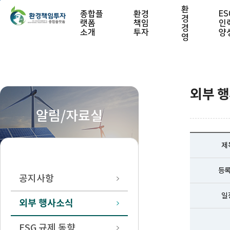
본문 바로가기
환
종합플
환경
ES
경
랫폼
책임
인
경
소개
투자
양
영
외부 
알림/자료실
제
등
공지사항
일
외부 행사소식
ESG 규제 동향