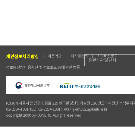
개인정보처리방침
이용약관
저작권정책
사이버신문고
유관기관 및 단체
정보통신망 이용촉진 및 정보보호 등에 관한 법률
(03367) 서울시 은평구 진흥로 215 한국환경산업기술원 ESG인프라지원단 녹색투
02-2284-1981(TEL), 02-2284-1991(FAX) / hjkim1021@keiti.re.kr
copyright 2000 by KONETIC. All right reserved