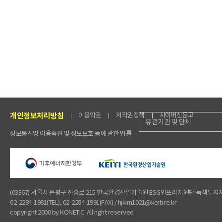
개인정보처리방침
이용약관
저작권정책
사이버신문고
유관기관 및 단체
정보통신망 이용촉진 및 정보보호 등에 관한 법률
(03367) 서울시 은평구 진흥로 215 한국환경산업기술원 ESG인프라지원단 녹색투
02-2284-1981(TEL), 02-2284-1991(FAX) / hjkim1021@keiti.re.kr
copyright 2000 by KONETIC. All right reserved