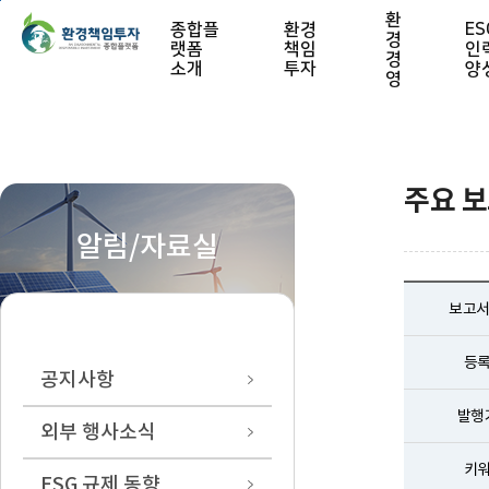
본문 바로가기
환
종합플
환경
ES
경
랫폼
책임
인
경
소개
투자
양
영
주요 
알림/자료실
보고서
등
공지사항
발행
외부 행사소식
키
ESG 규제 동향